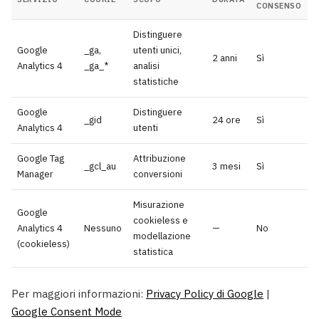
CONSENSO
Distinguere
Google
_ga,
utenti unici,
2 anni
Sì
Analytics 4
_ga_*
analisi
statistiche
Google
Distinguere
_gid
24 ore
Sì
Analytics 4
utenti
Google Tag
Attribuzione
_gcl_au
3 mesi
Sì
Manager
conversioni
Misurazione
Google
cookieless e
Analytics 4
Nessuno
—
No
modellazione
(cookieless)
statistica
Per maggiori informazioni:
Privacy Policy di Google
|
Google Consent Mode